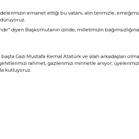
edelerimizin emanet ettiği bu vatanı, alın terimizle, emeğimi
rdürüyoruz.
ndir”
diyen Başkomutanın izinde, milletimizin bağımsızlığı
; başta
Gazi Mustafa Kemal Atatürk
ve silah arkadaşları olm
hitlerimizi rahmet, gazilerimizi minnetle anıyor; üyelerimiz
a kutluyoruz.