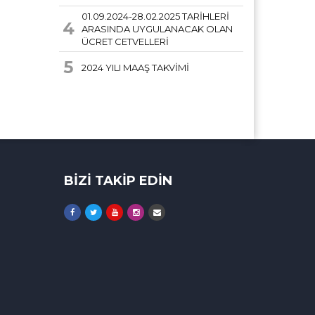
01.09.2024-28.02.2025 TARİHLERİ
4
ARASINDA UYGULANACAK OLAN
ÜCRET CETVELLERİ
5
2024 YILI MAAŞ TAKVİMİ
BİZİ TAKİP EDİN