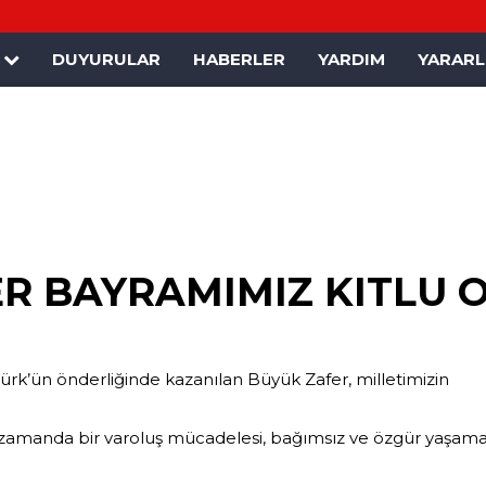
K
DUYURULAR
HABERLER
YARDIM
YARARLI
ER BAYRAMIMIZ KITLU 
ürk’ün önderliğinde kazanılan
Büyük Zafer
, milletimizin
ı zamanda bir
varoluş mücadelesi
, bağımsız ve özgür yaşam