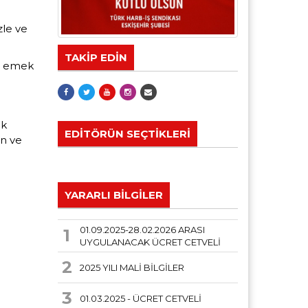
zle ve
TAKİP EDİN
na emek
ak
EDİTÖRÜN SEÇTİKLERİ
in ve
YARARLI BİLGİLER
01.09.2025-28.02.2026 ARASI
1
UYGULANACAK ÜCRET CETVELİ
2
2025 YILI MALİ BİLGİLER
3
01.03.2025 - ÜCRET CETVELİ