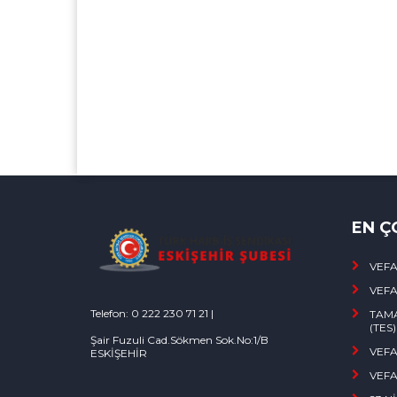
EN Ç
VEFA
VEFA
Telefon: 0 222 230 71 21 |
TAMA
(TES
Şair Fuzuli Cad.Sökmen Sok.No:1/B
VEFA
ESKİŞEHİR
VEFA