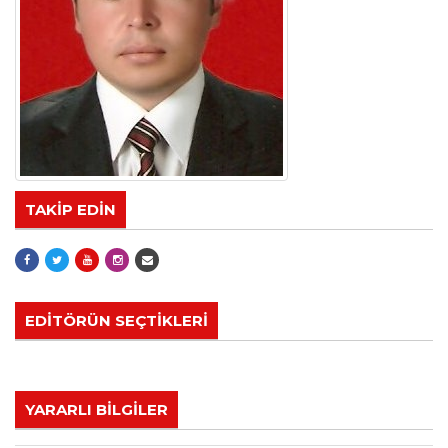
TAKİP EDİN
EDİTÖRÜN SEÇTİKLERİ
YARARLI BİLGİLER