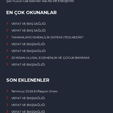
Şair Fuzuli Cad.Sökmen Sok.No:1/B ESKİŞEHİR
EN ÇOK OKUNANLAR
VEFAT VE BAŞ SAĞLIĞI
VEFAT VE BAŞ SAĞLIĞI
TAMAMLAYICI EMEKLİLİK SİSTEMİ (TES) NEDİR?
VEFAT VE BAŞSAĞLIĞI
VEFAT VE BAŞSAĞILIĞI
23 NİSAN ULUSAL EGEMENLİK VE ÇOCUK BAYRAMI
VEFAT VE BAŞSAĞLIĞI
SON EKLENENLER
Temmuz 2026 Enflasyon Oranı
VEFAT VE BAŞSAĞLIĞI
VEFAT VE BAŞSAĞLIĞI
VEFAT VE BAŞSAĞLIĞI