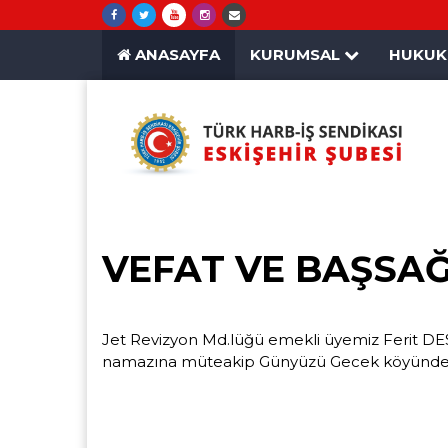
ANASAYFA
KURUMSAL
HUKU
VEFAT VE BAŞSAĞ
Jet Revizyon Md.lüğü emekli üyemiz Ferit DES
namazına müteakip Günyüzü Gecek köyünden k