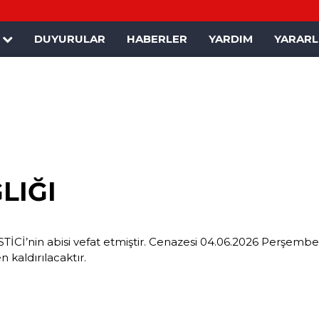
K
DUYURULAR
HABERLER
YARDIM
YARARLI
LIĞI
TİCİ’nin abisi vefat etmiştir. Cenazesi 04.06.2026 Perşembe
aldırılacaktır.