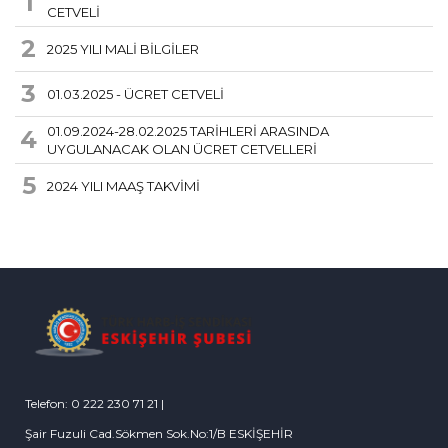
1
CETVELİ
2
2025 YILI MALİ BİLGİLER
3
01.03.2025 - ÜCRET CETVELİ
01.09.2024-28.02.2025 TARİHLERİ ARASINDA
4
UYGULANACAK OLAN ÜCRET CETVELLERİ
5
2024 YILI MAAŞ TAKVİMİ
Telefon: 0 222 230 71 21 |
Şair Fuzuli Cad.Sökmen Sok.No:1/B ESKİŞEHİR