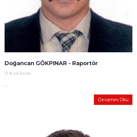
Doğancan GÖKPINAR - Raportör
8 yıl önce
...
Devamını Oku