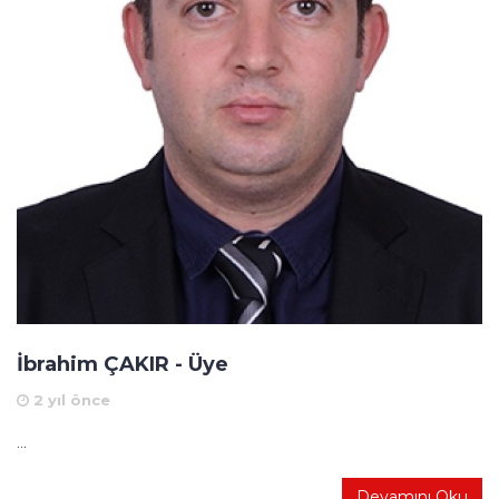
İbrahim ÇAKIR - Üye
2 yıl önce
...
Devamını Oku